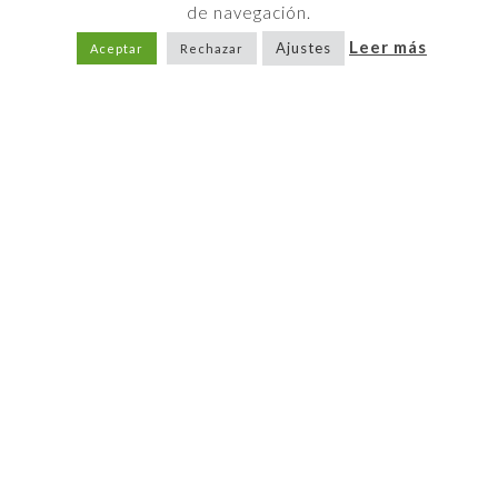
de navegación.
Leer más
Ajustes
Aceptar
Rechazar
Una feria gastronómica
Durante la primera quincena de octubre, Ayora
celebra «El Primer Corte de la Miel», un evento
apícola, gastronómico, turístico y cultural, que
tiene como hilo conductor la miel, producto por
excelencia de la población, muy valorado por su
calidad.
El recinto ferial está estructurado en diferentes
áreas: apícola, gastronómica, zona infantil, zona
de artesanía, zona comercial y callejones.